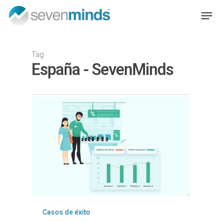
Skip
Men
to
main
content
Tag
España - SevenMinds
Casos de éxito